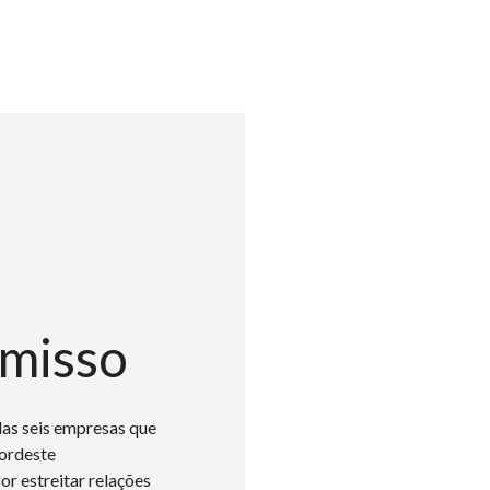
misso
Va
das seis empresas que
ordeste
r estreitar relações
O nosso compromisso