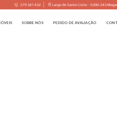
279 341 432
Largo de Santo Cristo - 5200-243 Mog
MÓVEIS
SOBRE NÓS
PEDIDO DE AVALIAÇÃO
CON
 Imobiliária Alonso
retizar sonhos começa por encontrar a sua nova