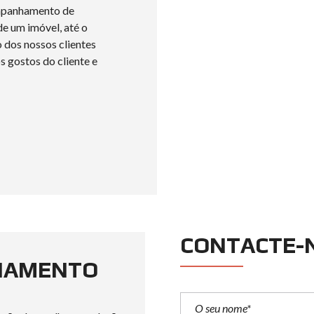
ompanhamento de
prestando um serviço
e um imóvel, até o
nossos clientes, com
o dos nossos clientes
manter relações de c
s gostos do cliente e
CONTACTE-
CIAMENTO